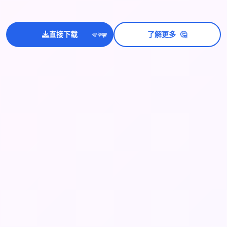
🤔
直接下载
了解更多
💫
✨
⭐