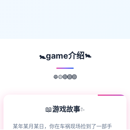
🚼
🚼
game介绍
🟡
🔵
🔴
🟢
🟣
📖
游戏故事
✨
某年某月某日，你在车祸现场捡到了一部手