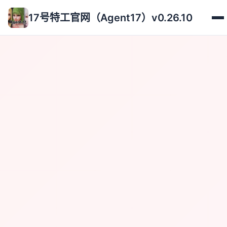
17号特工官网（Agent17）v0.26.10