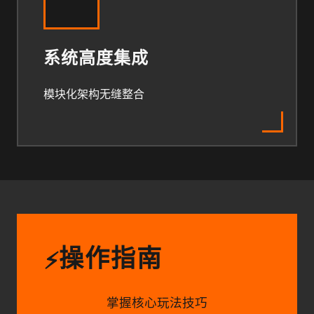
系统高度集成
模块化架构无缝整合
操作指南
⚡
掌握核心玩法技巧