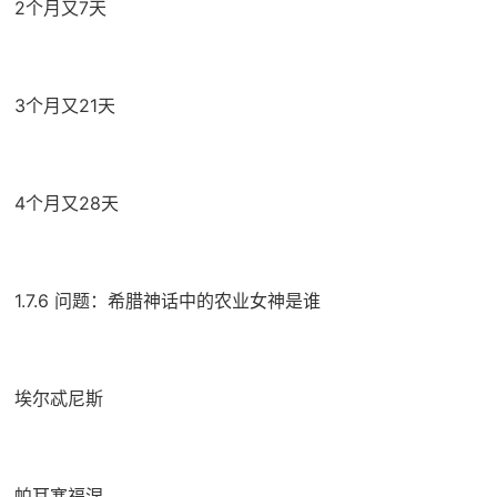
2个月又7天
3个月又21天
4个月又28天
1.7.6 问题：希腊神话中的农业女神是谁
埃尔忒尼斯
帕耳塞福涅