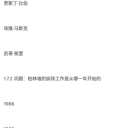
贾斯丁·比伯
埃隆·马斯克
凯蒂·佩里
1.7.2 问题：柏林墙的拆除工作是从哪一年开始的
1988