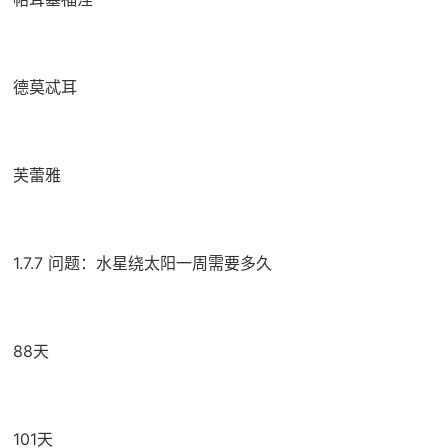
德莫忒耳
芙蕾雅
1.7.7 问题：水星绕太阳一周需要多久
88天
101天